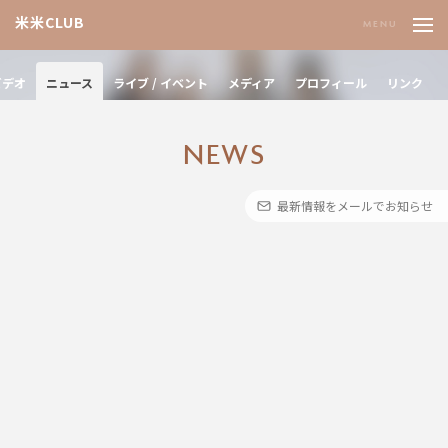
米米CLUB
ビデオ
ニュース
ライブ / イベント
メディア
プロフィール
リンク
N
E
W
S
最新情報をメールでお知らせ