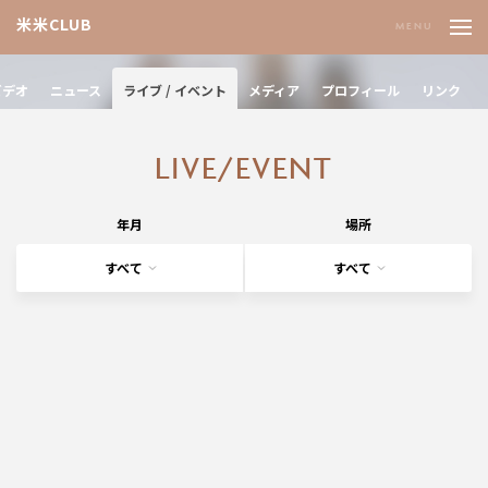
米米CLUB
ビデオ
ニュース
ライブ / イベント
メディア
プロフィール
リンク
L
I
V
E
/
E
V
E
N
T
年月
場所
すべて
すべて