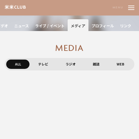
米米CLUB
ビデオ
ニュース
ライブ / イベント
メディア
プロフィール
リンク
M
E
D
I
A
ALL
テレビ
ラジオ
雑誌
WEB